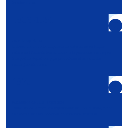
transformation.
1906-1951
Jean-Loup Barral
Il donne une nouvelle impulsion au cabinet, en renforçant
notamment l'activité liée au cacao, à la prévention des risques
transport au départ des pays producteurs et au suivi des
déchargements de riz.
1975
Naissance de JLB Expertises
Ouverture de la première implantation en Côte d'Ivoire, point
de départ d'un développement international structuré.