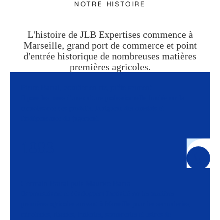
NOTRE HISTOIRE
L'histoire de JLB Expertises commence à
Marseille, grand port de commerce et point
d'entrée historique de nombreuses matières
premières agricoles.
Pierre Barral, courtier en riz, prête serment
Il pose les bases d'une culture professionnelle fondée sur la
connaissance des produits, la rigueur des constats et
l'indépendance du jugement.
1883
Germain Barral puis Maurice Barral
Ils poursuivent et développent l'activité sur les matières
premières agricoles arrivant à Marseille pour les semouleries,
minoteries, rizeries, huileries, savonneries et usines de