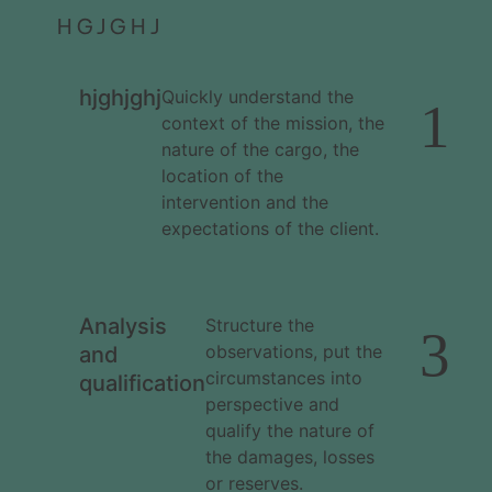
HGJGHJ
hjghjghj
Quickly understand the
1
context of the mission, the
nature of the cargo, the
location of the
intervention and the
expectations of the client.
Analysis
Structure the
3
observations, put the
and
circumstances into
qualification
perspective and
qualify the nature of
the damages, losses
or reserves.