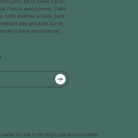
merçants de la filière cacao
de l’Union européenne. Celle-
 café, palmier à huile, bois,
ettent des produits sur le
epuis l’Union européenne,
t