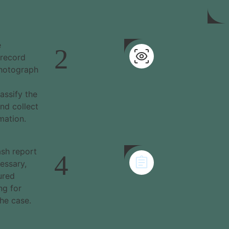
e
2
 record
photograph
assify the
nd collect
mation.
ash report
4
cessary,
ured
ng for
the case.