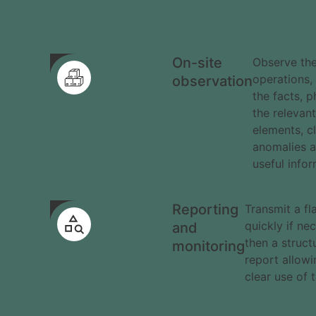
On-site
Observe th
operations,
observation
the facts, 
the relevant
elements, cl
anomalies a
useful infor
Reporting
Transmit a fl
quickly if ne
and
then a struct
monitoring
report allowi
clear use of 