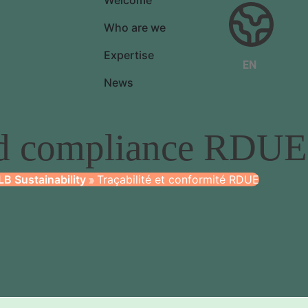
Welcome
Who are we
Expertise
EN
News
and compliance RDUE
LB Sustainability
Traçabilité et conformité RDUE