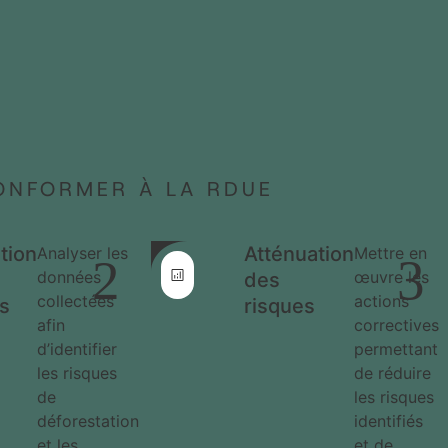
CONFORMER À LA RDUE
tion
Atténuation
Analyser les
Mettre en
2
3
données
œuvre les
des
collectées
actions
s
risques
afin
correctives
d’identifier
permettant
les risques
de réduire
de
les risques
déforestation
identifiés
et les
et de